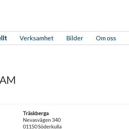
llt
Verksamhet
Bilder
Om oss
SAM
Träskberga
Nevasvägen 340
01150 Söderkulla